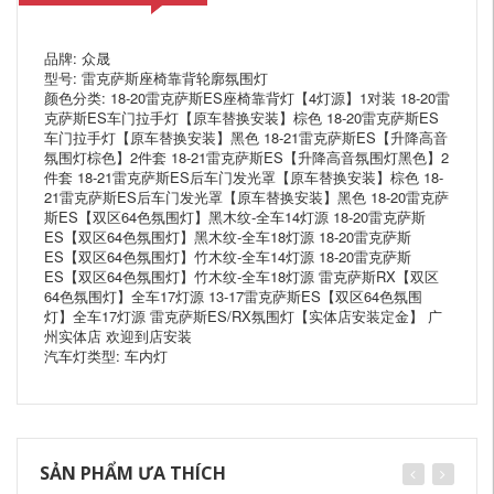
品牌: 众晟
型号: 雷克萨斯座椅靠背轮廓氛围灯
颜色分类: 18-20雷克萨斯ES座椅靠背灯【4灯源】1对装 18-20雷
克萨斯ES车门拉手灯【原车替换安装】棕色 18-20雷克萨斯ES
车门拉手灯【原车替换安装】黑色 18-21雷克萨斯ES【升降高音
氛围灯棕色】2件套 18-21雷克萨斯ES【升降高音氛围灯黑色】2
件套 18-21雷克萨斯ES后车门发光罩【原车替换安装】棕色 18-
21雷克萨斯ES后车门发光罩【原车替换安装】黑色 18-20雷克萨
斯ES【双区64色氛围灯】黑木纹-全车14灯源 18-20雷克萨斯
ES【双区64色氛围灯】黑木纹-全车18灯源 18-20雷克萨斯
ES【双区64色氛围灯】竹木纹-全车14灯源 18-20雷克萨斯
ES【双区64色氛围灯】竹木纹-全车18灯源 雷克萨斯RX【双区
64色氛围灯】全车17灯源 13-17雷克萨斯ES【双区64色氛围
灯】全车17灯源 雷克萨斯ES/RX氛围灯【实体店安装定金】 广
州实体店 欢迎到店安装
汽车灯类型: 车内灯
SẢN PHẨM ƯA THÍCH