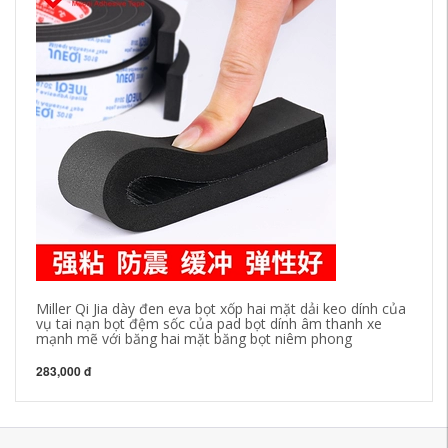
Miller Qi Jia dày đen eva bọt xốp hai mặt dải keo dính của
Má
vụ tai nạn bọt đệm sốc của pad bọt dính âm thanh xe
mạ
mạnh mẽ với băng hai mặt băng bọt niêm phong
rộ
283,000 đ
28