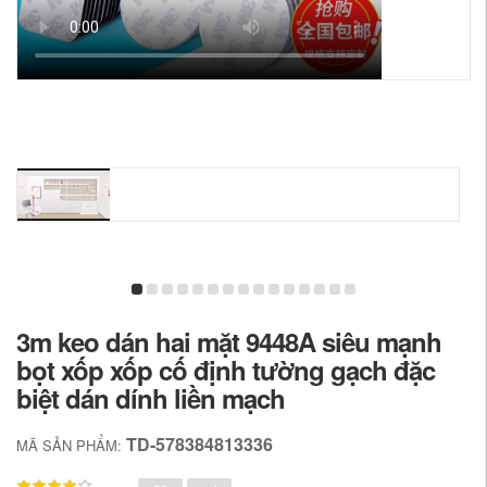
3m keo dán hai mặt 9448A siêu mạnh
bọt xốp xốp cố định tường gạch đặc
biệt dán dính liền mạch
TD-578384813336
MÃ SẢN PHẨM: