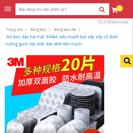
0
Toggle
navigation
TD-578384813336
Trang chủ
Băng keo
Băng keo 3M
3m keo dán hai mặt 9448A siêu mạnh bọt xốp xốp cố định
tường gạch đặc biệt dán dính liền mạch