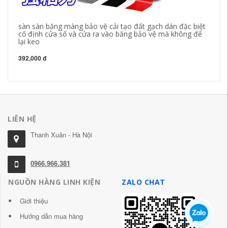
sàn sàn băng màng bảo vệ cải tạo đất gạch dán đặc biệt
Mà
cố định cửa sổ và cửa ra vào băng bảo vệ mà không để
cả
lại keo
lá
tr
392,000 đ
35
LIÊN HỆ
Thanh Xuân - Hà Nội
0966.966.381
NGUỒN HÀNG LINH KIỆN
ZALO CHAT
Giới thiệu
Hướng dẫn mua hàng