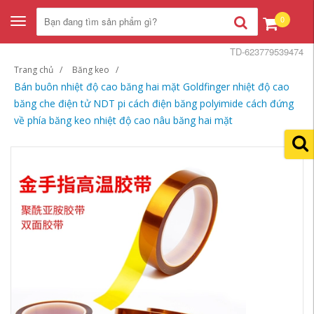
0
Toggle
navigation
TD-623779539474
Trang chủ
Băng keo
Bán buôn nhiệt độ cao băng hai mặt Goldfinger nhiệt độ cao
băng che điện tử NDT pi cách điện băng polyimide cách đứng
về phía băng keo nhiệt độ cao nâu băng hai mặt