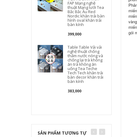
FAP Mạng nghệ
Phân
thuật Mạng lưới Tea
t
miến
Bắc Bắc Âu Red
Nordic khăn trải bàn
miến
hình oval khăn trải
vàng
bàn kính
miến
gói 
399,000
Table Table Vải vải
nghệ thuật chống
thấm nước nóng và
chống lại trà không
ăn trà không ăn
uống Tea Teche
g
Tech Tech khăn trải
bàn decor khăn trải
bàn kính
383,000
SẢN PHẨM TƯƠNG TỰ