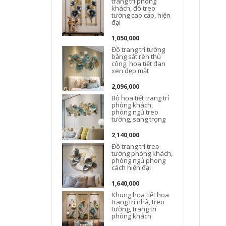
trang trí phòng
khách, đồ treo
t
tường cao cấp, hiện
đại
1,050,000
Đồ trang trí tường
bằng sắt rèn thủ
công, họa tiết đan
xen đẹp mắt
2,096,000
Đ
Bộ họa tiết trang trí
phòng khách,
phòng ngủ treo
tường, sang trọng
2,140,000
Đồ trang trí treo
tường phòng khách,
phòng ngủ phong
cách hiện đại
1,640,000
Khung họa tiết hoa
t
trang trí nhà, treo
tường, trang trí
phòng khách