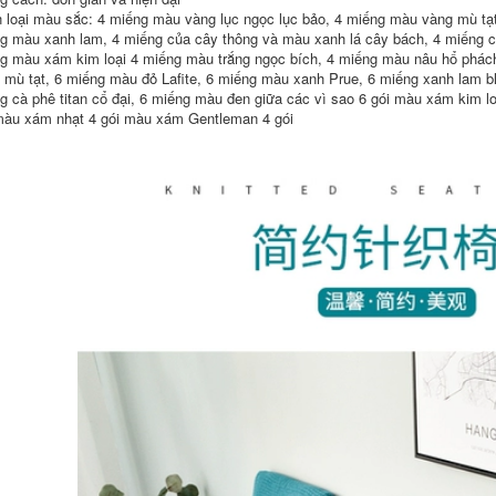
cà phê tròn khăn
khách sạn vuông
 loại màu sắc: 4 miếng màu vàng lục ngọc lục bảo, 4 miếng màu vàng mù tạt
rải bàn trải bàn
vách vuông khăn
g màu xanh lam, 4 miếng của cây thông và màu xanh lá cây bách, 4 miếng củ
tròn khăn trải bàn
trải bàn sofa khăn
g màu xám kim loại 4 miếng màu trắng ngọc bích, 4 miếng màu nâu hổ phách
nhà hàng khăn lót
trải bàn sofa
bàn phòng khách
 mù tạt, 6 miếng màu đỏ Lafite, 6 miếng màu xanh Prue, 6 miếng xanh lam bl
446,000
g cà phê titan cổ đại, 6 miếng màu đen giữa các vì sao 6 gói màu xám kim lo
454,000
màu xám nhạt 4 gói màu xám Gentleman 4 gói
khăn trải bàn ghế gỗ
mẫu khăn trải bàn
TableCloth
hội nghị đẹp Dầu
Waterproofing Oil
chống thấm nước
and Oil -Tấm bàn
châu Âu -Rửa chống
tròn không có
thấm nước và chống
khách sạn Hotel
gió trong gia đình có
Hotel khăn trải bàn
iá trị hình chữ nhật
gia tiên mẫu khăn
có bàn cà phê bàn ​​
trải bàn tròn đẹp
cà phê bàn ​​cà phê
PVC Table Bàn đệm
474,000
khăn trải bàn hình
oval khăn trải bàn
học caro
458,000