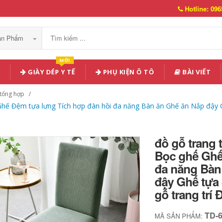
Hotline: 096
Sản Phẩm
MỚI
GIÀY DÉP Y TẾ
PHỤ KIỆN Ô TÔ
BÀI VIẾT
 tổng hợp
Ghế Đệm tựa lưng Tích hợp đàn hồi đa năng Bàn ăn Ghế ăn Nắp đậy G
đồ gỗ trang 
Bọc ghế Ghế
đa năng Bàn
đậy Ghế tựa 
gỗ trang trí 
TD-
MÃ SẢN PHẨM: