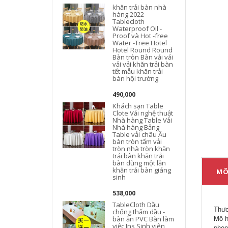
khăn trải bàn nhà
hàng 2022
Tablecloth
Waterproof Oil -
Proof và Hot -free
Water -Tree Hotel
Hotel Round Round
Bàn tròn Bàn vải vải
vải vải khăn trải bàn
tết mẫu khăn trải
bàn hội trường
490,000
Khách sạn Table
Clote Vải nghệ thuật
Nhà hàng Table Vải
Nhà hàng Bảng
Table vải châu Âu
bàn tròn tấm vải
tròn nhà tròn khăn
trải bàn khăn trải
bàn dùng một lần
khăn trải bàn giáng
MÔ
sinh
538,000
TableCloth Dầu
Thươ
chống thấm dầu -
Mô h
bàn ăn PVC Bàn làm
việc Ins Sinh viên
phon