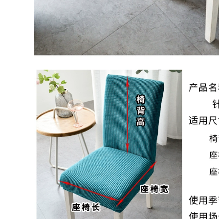
hình hoa, đồng hồ
trang trí phòng
rang trí sáng tạo
khách, mẫu nghệ
đơn giản
thuật độc đáo 2021
910,000
1,014,000
Đồng hồ treo tường
Móc hình hươu nai
phong cách sáng
treo đồ, móc treo
tạo với nhiều kiểu
tường sáng tạo,
dáng, kích thước
phong cách Mỹ
1,126,000
594,000
ồ trang trí trong
Họa tiết lá bạch quả
nhà, đồ treo tường
treo tường, đồ trang
cao cấp, sang trọng
trí phòng khách,
cho ngôi nhà
sáng tạo
2,576,000
3,046,000
giá treo đồ phong
Khung trang trí
cách hiện đại, kiểu
phòng khách,
dáng mới mẻ, thời
phòng ngủ, phong
trang
cách hiện đại, độc
đáo
594,000
1,848,000
Tranh treo tường,
ranh kim loại,
Tranh nghệ thuật
phong cách hiện đại
trang trí tạo cho
độc đáo mới lạ
không gian nội thất
thêm ấm cúng
2,176,000