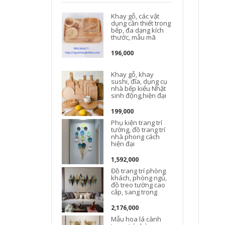
Khay gỗ, các vật
dụng cần thiết trong
bếp, đa dạng kích
thước, mẫu mã
196,000
Khay gỗ, khay
Đ
sushi, đĩa, dụng cụ
nhà bếp kiểu Nhật
sinh động,hiện đại
t
199,000
Phụ kiện trang trí
tường, đồ trang trí
nhà phong cách
hiện đại
1,592,000
Đồ trang trí phòng
khách, phòng ngủ,
đồ treo tường cao
cấp, sang trọng
2,176,000
Mẫu hoa lá cành