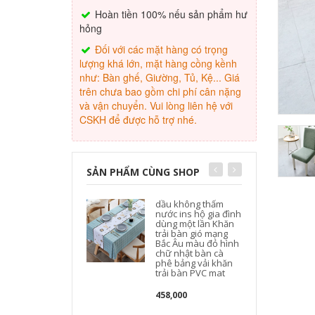
Hoàn tiền 100% nếu sản phẩm hư
hỏng
Đối với các mặt hàng có trọng
lượng khá lớn, mặt hàng cồng kềnh
như: Bàn ghế, Giường, Tủ, Kệ... Giá
trên chưa bao gồm chi phí cân nặng
và vận chuyển. Vui lòng liên hệ với
CSKH để được hỗ trợ nhé.
SẢN PHẨM CÙNG SHOP
dầu không thấm
nước ins hộ gia đình
dùng một lần Khăn
trải bàn gió mạng
Bắc Âu màu đỏ hình
chữ nhật bàn cà
phê bảng vải khăn
trải bàn PVC mat
458,000