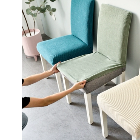
Phụ kiện treo tường
Trang trí nhà cửa ,
trang trí phòng
tranh treon tường
khách, làm đẹp
sáng tạo với kiểu
thêm cho ngôi nhà
dáng độc đáo
2,176,000
1,086,000
ồ trang trí trên
Móc treo tường,
trường bằng sắt mạ
móc treo đồ họa tiết
phong cách sang
độc đáo, tinh tế bắt
rọng, hiện đại
mắt
2,536,000
594,000
Tranh kim loại,
Đồng hồ treo tường
tranh nghệ thuật,
phong cách hiện đại
tranh treo tường
nhiều kiểu dáng
phong cách hiện đại
họa tiết
3,728,000
910,000
Hoa lá cành bằng
Đồng hồ nghệ thuật
sắt treo tường, đồ
treo tường, đồng hồ
trang trí phòng
trang trí độc đáo
khách sáng tạo
sáng tạo
870,000
1,110,000
Đồng hồ treo tường
Đồng hồ treo tường