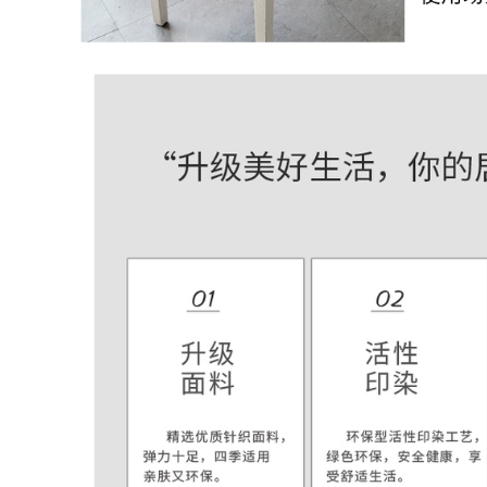
2,232,000
Đồ kim loại treo
tường nhiều mẫu
Tranh treo tường
mã trang trí trong
trang trí, tranh nghệ
nhà sang trọng
thuật, tranh trang trí
độc đáo
2,176,000
2,576,000