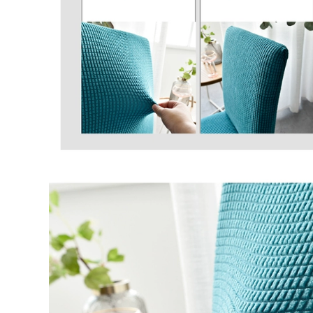
ác sỹ bệnh viện
0.000 đ