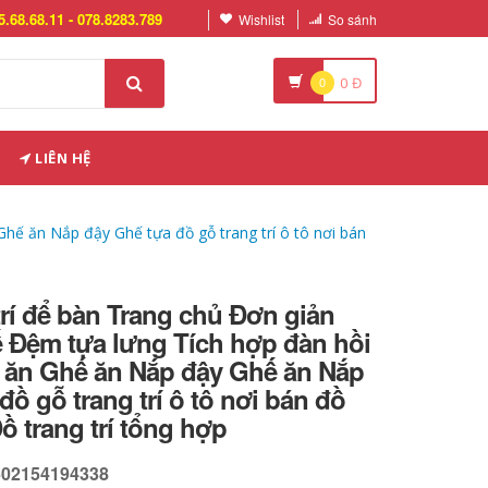
5.68.68.11 - 078.8283.789
Wishlist
So sánh
0
0
Đ
LIÊN HỆ
hế ăn Nắp đậy Ghế tựa đồ gỗ trang trí ô tô nơi bán
trí để bàn Trang chủ Đơn giản
 Đệm tựa lưng Tích hợp đàn hồi
 ăn Ghế ăn Nắp đậy Ghế ăn Nắp
đồ gỗ trang trí ô tô nơi bán đồ
Đồ trang trí tổng hợp
602154194338