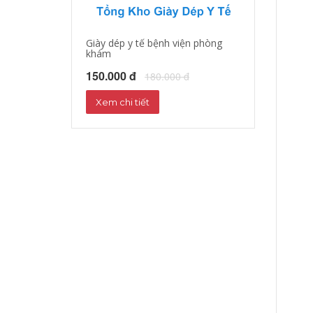
Giày dép y tế bệnh viện phòng
Giày dép y tá, b
khám
150.000 đ
18
150.000 đ
180.000 đ
Xem chi tiết
Xem chi tiết