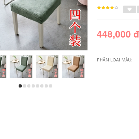
448,000 
PHÂN LOẠI MÀU:
khan trải bàn Bàn
Kiểu khách sạn kiểu
Table Table Vải vải
châu Âu vải tròn tấm
bông và vải lanh
vải vải ăn tối tấm vải
màu tinh khiết trên
dài nhà hàng nhà
bàn ăn gia dụng
hàng tròn tấm vải
hình chữ nhật Tea
vải vải vải hình
Tea Tea Tech khăn
vuông khăn trải bàn
trải bàn màu trắng
runner mẫu khăn
khăn trải bàn đỏ
trải bàn hội nghị
đẹp
484,000
454,000