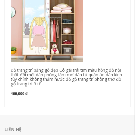
đồ trang trí bằng gỗ đẹp Cô gái trái tim màu hồng đồ nội
mu
thất đổi mới dán phòng tắm mờ dán tủ quần áo dán kính
dí
tùy chỉnh không thấm nước đồ gỗ trang trí phòng thờ đồ
cọ
gỗ trang trí ô tô
dá
th
469,000 đ
46
LIÊN HỆ