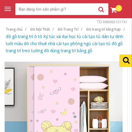
0
Toggle
navigation
TD-596992131741
Trang chủ
Đồ Nội Thất
Đồ Trang Trí
Đồ trang trí tổng hợp
đồ gỗ trang trí ô tô Ký túc xá đại học tủ cải tạo tủ dán tự dính
lưới màu đỏ cho thuê nhà cải tạo phòng ngủ cải tạo tủ đồ gỗ
trang trí treo tường đồ dùng trang trí bằng gỗ