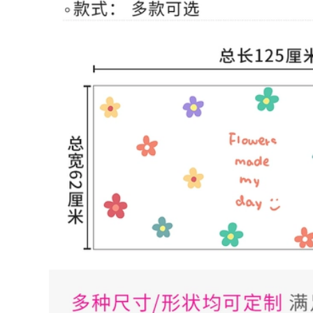
ranh kim loại,
Tranh nghệ thuật
phong cách hiện đại
trang trí tạo cho
độc đáo mới lạ
không gian nội thất
thêm ấm cúng
2,176,000
2,232,000
Đồ kim loại treo
tường nhiều mẫu
Tranh treo tường
mã trang trí trong
trang trí, tranh nghệ
nhà sang trọng
thuật, tranh trang trí
độc đáo
2,176,000
2,576,000