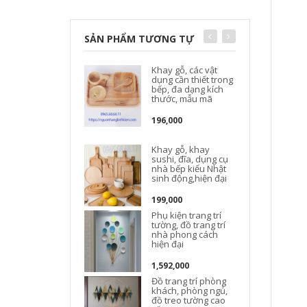
SẢN PHẨM TƯƠNG TỰ
Khay gỗ, các vật
dụng cần thiết trong
bếp, đa dạng kích
thước, mẫu mã
196,000
Khay gỗ, khay
Đ
sushi, đĩa, dụng cụ
nhà bếp kiểu Nhật
sinh động,hiện đại
t
199,000
Phụ kiện trang trí
tường, đồ trang trí
nhà phong cách
hiện đại
1,592,000
Đồ trang trí phòng
khách, phòng ngủ,
đồ treo tường cao