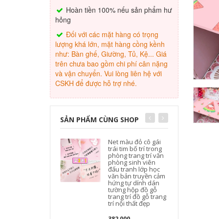
Hoàn tiền 100% nếu sản phẩm hư
hỏng
Đối với các mặt hàng có trọng
lượng khá lớn, mặt hàng cồng kềnh
như: Bàn ghế, Giường, Tủ, Kệ... Giá
trên chưa bao gồm chi phí cân nặng
và vận chuyển. Vui lòng liên hệ với
CSKH để được hỗ trợ nhé.
SẢN PHẨM CÙNG SHOP
Net màu đỏ cô gái
trái tim bố trí trong
phòng trang trí văn
phòng sinh viên
đấu tranh lớp học
văn bản truyền cảm
k
hứng tự dính dán
tường hộp đồ gỗ
đ
trang trí đồ gỗ trang
trí nội thất đẹp
382,000