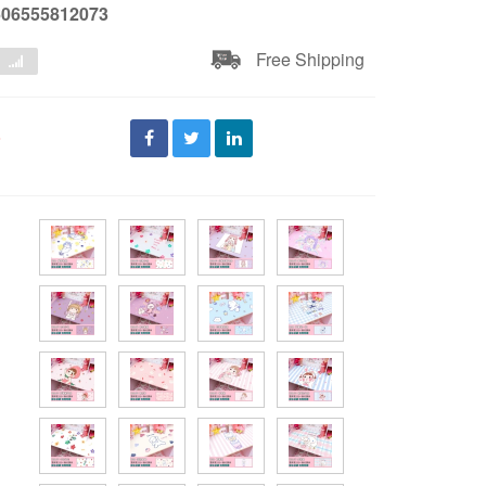
606555812073
Free Shipping
đ