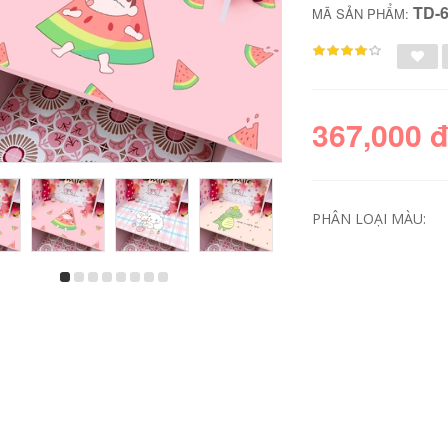
TD-
MÃ SẢN PHẨM:
367,000 
PHÂN LOẠI MÀU:
Dễ thương hoạt
Cải tạo phòng ngủ
hình kỳ lân dán
ký túc xá trang trí
tường dán tường cô
nhãn dán sinh viên
gái sáng tạo tự dính
lưới màu đỏ giả
mạng màu đỏ ấm áp
khăn trải bàn máy
ý túc xá trang trí
tính để bàn nhãn
phòng dán tường
dán chống thấm
ồ gỗ trang trí tại hà
nước tự dính có thể
nội đồ gỗ mini trang
được tùy chỉnh hộp
trí phòng khách
đồ gỗ trang trí đồ gỗ
trang trí phòng ngủ
399,000