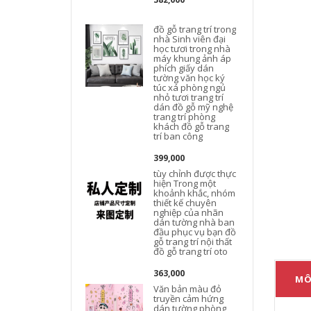
đồ gỗ trang trí trong
đ
nhà Sinh viên đại
học tươi trong nhà
máy khung ảnh áp
phích giấy dán
tường văn học ký
túc xá phòng ngủ
nhỏ tươi trang trí
dán đồ gỗ mỹ nghệ
trang trí phòng
đ
khách đồ gỗ trang
trí ban công
399,000
tùy chỉnh được thực
hiện Trong một
khoảnh khắc, nhóm
thiết kế chuyên
nghiệp của nhãn
dán tường nhà ban
đầu phục vụ bạn đồ
gỗ trang trí nội thất
t
đồ gỗ trang trí oto
g
363,000
MÔ
Văn bản màu đỏ
truyền cảm hứng
dán tường phòng