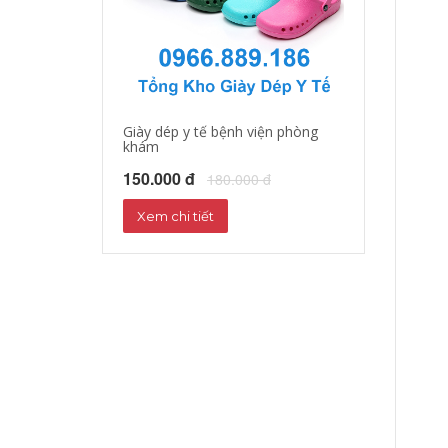
Giày dép y tế bệnh viện phòng
Giày dép y tá, b
khám
150.000 đ
18
150.000 đ
180.000 đ
Xem chi tiết
Xem chi tiết