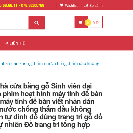
5.68.68.11 - 078.8283.789
Wishlist
So sánh
0
0
Đ
LIÊN HỆ
viết nhãn dán không thấm nước chống thấm dầu không
 nhà cửa bằng gỗ Sinh viên đại
á phim hoạt hình máy tính để bàn
máy tính để bàn viết nhãn dán
nước chống thấm dầu không
n tự dính đồ dùng trang trí gỗ đồ
tự nhiên Đồ trang trí tổng hợp