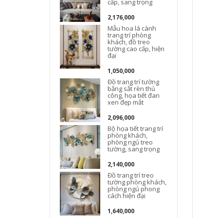
cấp, sang trọng
2,176,000
Mẫu hoa lá cành
trang trí phòng
khách, đồ treo
t
tường cao cấp, hiện
đại
1,050,000
Đồ trang trí tường
bằng sắt rèn thủ
công, họa tiết đan
xen đẹp mắt
2,096,000
Đ
Bộ họa tiết trang trí
phòng khách,
phòng ngủ treo
tường, sang trọng
2,140,000
Đồ trang trí treo
tường phòng khách,
phòng ngủ phong
cách hiện đại
1,640,000