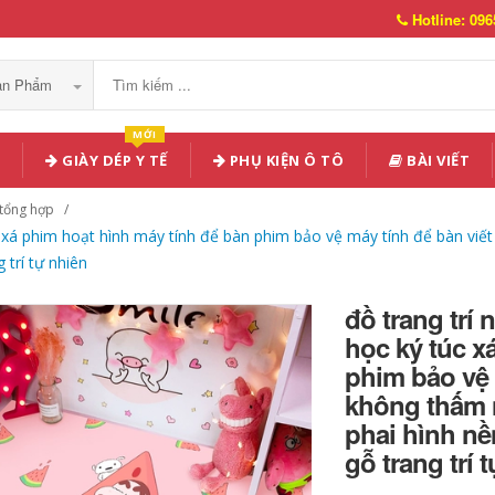
Hotline: 096
Sản Phẩm
MỚI
GIÀY DÉP Y TẾ
PHỤ KIỆN Ô TÔ
BÀI VIẾT
 tổng hợp
túc xá phim hoạt hình máy tính để bàn phim bảo vệ máy tính để bàn 
 trí tự nhiên
đồ trang trí
học ký túc x
phim bảo vệ 
không thấm 
phai hình nề
gỗ trang trí 