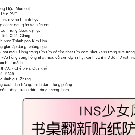
457,000
không thấm nước
máy tính để bàn
Lưới màu đỏ xanh
ng hiệu: Moment
nhỏ tươi hoạt hình
lá cây máy tính để
 liệu: PVC
dễ thương văn bản
bàn nhãn dán
ình: mô hình hình học
truyền cảm hứng
chống thấm nước tự
dán tường có thể
dính học sinh túi
g cách: đơn giản và hiện đại
được gỡ bỏ đồ
đơn giản bảng lưới
 xứ: Trung Quốc đại lục
decor bằng gỗ mua
trong gió Bắc Âu
: tỉnh Chiết Giang
ồ gỗ trang trí
không thấm nước
h phố: Thành phố Kim Hoa
đồ gỗ trang trí
tường đồ trang trí
g gian áp dụng: phòng ngủ
481,000
bằng gỗ đẹp
 loại màu: Hồng trắng tím tím đỏ tím nhạt tím cam nhạt xanh trắng sữa trắ
 vừa hồng sáng hồng nhạt màu củ sen đậm nhạt xanh cà ri mơ đỏ mơ cát nh
ồ gỗ trang trí tại hà
457,000
ảnh: 1 mảnh
nội Hình dán cửa ký
túc xá toàn bộ Bắc
 thước / Chế biến: Quá khổ
Âu trong gió xanh lá
đồ gỗ trang trí bàn
ố: K8381
cây sáng tạo phòng
ăn Nhật ký thực vật
vị định giá: Zhang
ngủ phòng tắm
dán bảng trang trí
g cách dán tường: Hình dán tường phẳng
phòng tắm túi tự
nhà trong bố trí
dán cải tạo cửa túi
phòng dán máy tính
 dán tường: tranh dán tường chống thấm
Hình dán đồ gỗ điêu
để bàn bàn net màu
hắc trang trí đồ vật
đỏ in có thể được
trang trí bằng gỗ
tùy chỉnh về kích
thước đồ gỗ trang trí
oto đồ trang trí nhà
525,000
cửa bằng gỗ
457,000