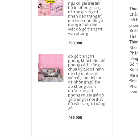
ngủ cô gái trái tim
bố trí phòng trang
Thươ
trí trong trang trí
Chất
nhãn dán trang trí
mô h
mô hình nhỏ đồ gỗ
trang trí bàn làm
phon
việc đồ gỗ trang trí
Xuất
văn phòng
Tỉnh
đ
Thàn
390,000
Khôn
Phân
đồ gỗ trang trí
hồng
phòng khách Net đỏ
đ
Số m
phong cách công
chúa ký túc xá hình
Kích
nền tự dính sinh
Mã s
viên đại học ký túc
Đơn 
xá phòng ngủ ấm
Phon
áp không thấm
nước trang trí
Loại
phòng cô gái giá đồ
gỗ trang trí nội thất
k
đồ vật trang trí bằng
gỗ
469,000