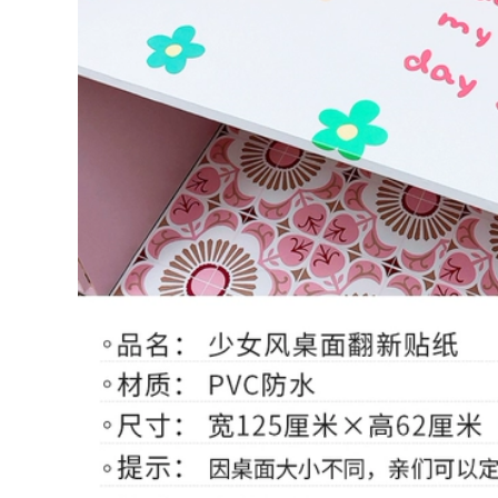
khách sáng tạo
sáng tạo
870,000
1,110,000
Đồng hồ treo tường
Đồng hồ treo tường
hình hoa, đồng hồ
trang trí phòng
rang trí sáng tạo
khách, mẫu nghệ
đơn giản
thuật độc đáo 2021
910,000
1,014,000
Đồng hồ treo tường
Móc hình hươu nai
phong cách sáng
treo đồ, móc treo
tạo với nhiều kiểu
tường sáng tạo,
dáng, kích thước
phong cách Mỹ
1,126,000
594,000
ồ trang trí trong
Họa tiết lá bạch quả
nhà, đồ treo tường
treo tường, đồ trang
cao cấp, sang trọng
trí phòng khách,
cho ngôi nhà
sáng tạo
2,576,000
3,046,000
giá treo đồ phong
Khung trang trí
cách hiện đại, kiểu
phòng khách,
dáng mới mẻ, thời
phòng ngủ, phong
trang
cách hiện đại, độc
đáo
594,000
1,848,000
Tranh treo tường,