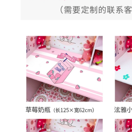
ác sỹ bệnh viện
0.000 đ