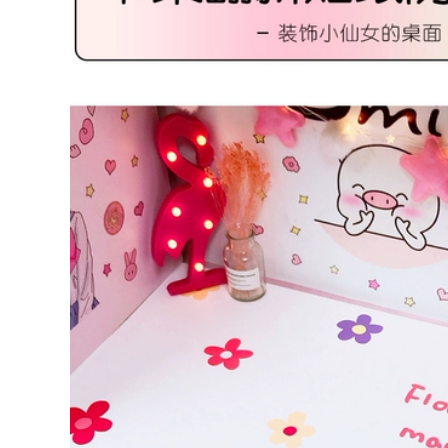
Phụ kiện treo tường
Trang trí nhà cửa ,
trang trí phòng
tranh treon tường
khách, làm đẹp
sáng tạo với kiểu
thêm cho ngôi nhà
dáng độc đáo
2,176,000
1,086,000
ồ trang trí trên
Móc treo tường,
trường bằng sắt mạ
móc treo đồ họa tiết
phong cách sang
độc đáo, tinh tế bắt
rọng, hiện đại
mắt
2,536,000
594,000
Tranh kim loại,
Đồng hồ treo tường
tranh nghệ thuật,
phong cách hiện đại
tranh treo tường
nhiều kiểu dáng
phong cách hiện đại
họa tiết
3,728,000
910,000
Hoa lá cành bằng
Đồng hồ nghệ thuật
sắt treo tường, đồ
treo tường, đồng hồ
trang trí phòng
trang trí độc đáo