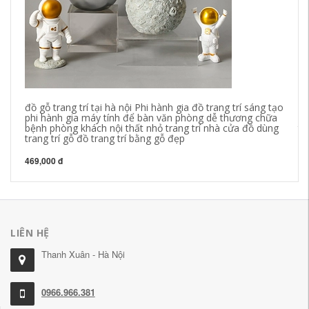
đồ gỗ trang trí tại hà nội Phi hành gia đồ trang trí sáng tạo
No
phi hành gia máy tính để bàn văn phòng dễ thương chữa
nh
bệnh phòng khách nội thất nhỏ trang trí nhà cửa đồ dùng
tr
trang trí gỗ đồ trang trí bằng gỗ đẹp
1,
469,000 đ
LIÊN HỆ
Thanh Xuân - Hà Nội
0966.966.381