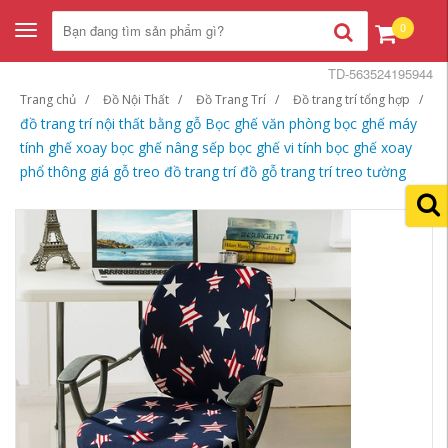
0
Toggle
navigation
TD-563524195944
Trang chủ
Đồ Nội Thất
Đồ Trang Trí
Đồ trang trí tổng hợp
đồ trang trí nội thất bằng gỗ Bọc ghế văn phòng bọc ghế máy
tính ghế xoay bọc ghế nâng sếp bọc ghế vi tính bọc ghế xoay
phổ thông giá gỗ treo đồ trang trí đồ gỗ trang trí treo tường