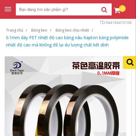
0
Toggle
navigation
TD-544154472109
Trang chủ
Băng keo
Băng keo chịu nhiệt
0.1mm dày PET nhiệt độ cao băng nâu Kapton băng polyimide
nhiệt độ cao mà không để lại dư lượng chất kết dính