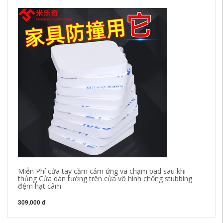
Miễn Phí cửa tay cầm cảm ứng va chạm pad sau khi
Xe
thủng Cửa dán tường trên cửa vô hình chống stubbing
li
đệm hạt câm
na
309,000 đ
31