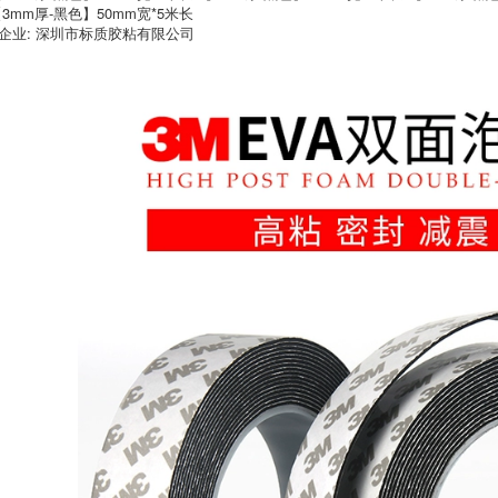
3M9448A Keo dán
dính mạnh bằng kim
【3mm厚-黑色】50mm宽*5米长
hai mặt trắng siêu
loại thủy tinh vv Xe
企业: 深圳市标质胶粘有限公司
mỏng siêu mạnh
trong suốt siêu
không thấm nước
mỏng không giữ độ
nhiệt độ cao sửa
nhớt cao Độ nhớt cố
chữa điện thoại di
định dán tường
động băng keo hai
không thấm nước
mặt tự động điện tự
nhiệt độ cao
động màn hình tinh
thể nhiệt độ cao keo
296,000
dán hai mặt
3M4914VHB Chất kết
dính hai mặt mạnh
314,000
mẽ 3M Sửa chữa
3M4945VHB Keo
điện thoại di động
dán hai mặt mạnh
Bọt Bọt Keo dán
mẽ chống thấm
màn hình hai mặt
nước và liền mạch
0,25 dày
Bọt băng keo hai
mặt thay vì hàn
372,000
1.1mm Không có
Chính hãng 3M Dính
dấu vết bọt biển cố
công suất hiệu quả
định tường xe hơi
cao 3M Keo dán
có độ nhớt cao, vv
keo hai mặt cố định
ái xe kỷ lục trang
băng keo dính
sức
378,000
434,000
3M Băng keo một
mặt EVA Đen Bọt
3M300LSE Keo hai
Băng Băng Băng
mặt siêu mỏng liền