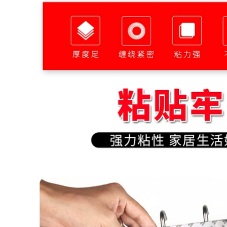
Transparent băng
PVC màu đen và
sợi thủy tinh đứng
màu vàng nhãn
về phía điện băng tủ
cảnh báo để cảnh
lạnh mô hình cố
báo đất zebra xác
định mô hình máy
định 5S đỏ màu
bay máy bay siêu
nhựa đường chuỗi
mạnh sọc sợi băng
sàn băng thông
niêm phong dải kéo
từ bảng KT 1 2 3 4 5
302,000
cm rộng
284,000
Siêu mạnh hai mặt
dán xe dính với dày
bọt xốp Dàn cố định
iller lẻ triệu lần
dính vá băng dính
nano hấp phụ mạnh
tường
mẽ của hai mặt
băng keo trong suốt
300,000
bộ phim liền mạch
Desktop Màu đánh
ma thuật cây gậy
dấu vị trí băng dải
mà không để lại dấu
xác định dòng đóng
vết của độ nhớt cao
băng cảnh báo màu
dán cố định trên
vàng lăm đỏ vĩnh
tường kính Leo núi
viễn, màu đen và
nhiệt độ cao nano
màu xanh-màu
băng không thấm
xanh lá cây băng
nước