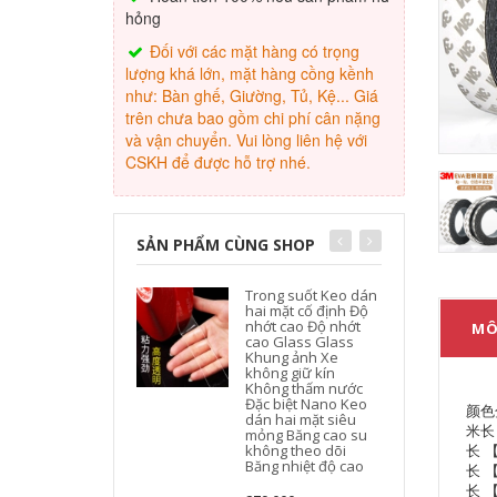
hỏng
Đối với các mặt hàng có trọng
lượng khá lớn, mặt hàng cồng kềnh
như: Bàn ghế, Giường, Tủ, Kệ... Giá
trên chưa bao gồm chi phí cân nặng
và vận chuyển. Vui lòng liên hệ với
CSKH để được hỗ trợ nhé.
SẢN PHẨM CÙNG SHOP
Trong suốt Keo dán
hai mặt cố định Độ
nhớt cao Độ nhớt
MÔ
cao Glass Glass
Khung ảnh Xe
không giữ kín
Không thấm nước
Đặc biệt Nano Keo
颜色
dán hai mặt siêu
米长
mỏng Băng cao su
长 
không theo dõi
Băng nhiệt độ cao
长 
长 