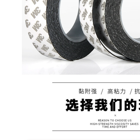
Chống nước Cửa
mạch mạnh mẽ
không thấm nước
trong suốt keo dán
Seam Chống gió Âm
hai mặt 3M9495Le
thanh Cửa cách âm
hai mặt điện thoại di
Dọc Dải cửa sổ Dải
động màn hình điện
dày chống địa chấn
thoại sửa chữa cao
Niêm phong Rush
su bảng điện xe
Sea Stike Tự dính
điện tinh thể màn
hình cao nhiệt độ
297,000
cao
352,000
Máy vá SMT tự
động refryred phim
cao Bật băng vàng
hai mặt 8 mm / 12
mm / 16mm / 24mm
298,000