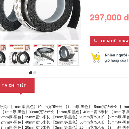
297,000 
LIÊN HỆ: 096
Nhiều người 
giỏ hàng của 
Tường gạch nhựa
Đóng dính hai mặt
hai mặt 3 m Tường
chính hãng 3M siêu
không có dấu vết Độ
mạnh liền mạch siêu
 TẢ CHI TIẾT
bền dính, bọt xốp
mỏng bọt biển bọt
mạnh Bọt xốp có độ
biển chống thấm xe
nhớt cao Đen Xe
ô tô dán đặc biệt
Power Sponge Hai
dán keo
mặt dính trắng cố
分类: 【1mm厚-黑色】10mm宽*5米长 【1mm厚-黑色】15mm宽*5米长 【1m
định Cắt chết
299,000
 【1mm厚-黑色】30mm宽*5米长 【1mm厚-黑色】40mm宽*5米长 【1mm厚-
【2mm厚-黑色】15mm宽*5米长 【2mm厚-黑色】20mm宽*5米长 【2mm厚-黑
304,000
【2mm厚-黑色】40mm宽*5米长 【2mm厚-黑色】50mm宽*5米长 【3mm厚-黑
3MVHB49.1 TRUNG
Băng nano Băng
【3mm厚-黑色】20mm宽*5米长 【3mm厚-黑色】25mm宽*5米长 【3mm厚-黑