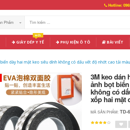
Hotline: 096
Sản Phẩm
MỚI
GIÀY DÉP Y TẾ
PHỤ KIỆN Ô TÔ
BÀI VIẾT
iển dày hai mặt keo siêu dính không có dấu vết độ nhớt cao tải mà
3M keo dán 
ảnh bọt biển
không có dấu
xốp hai mặt
TD-
MÃ SẢN PHẨM: