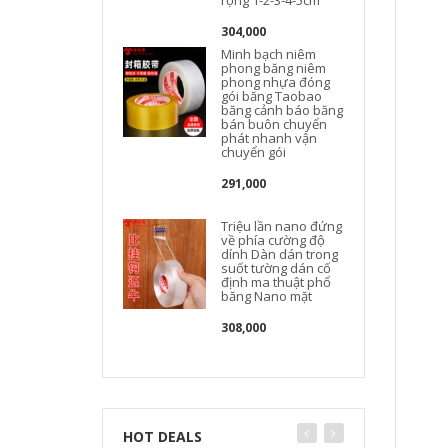
rộng 1-2-3-4-5cm
304,000
Minh bạch niêm
phong băng niêm
phong nhựa đóng
gói băng Taobao
băng cảnh báo băng
bán buôn chuyển
phát nhanh vận
chuyển gói
291,000
Triệu lần nano đứng
về phía cường độ
dính Dàn dán trong
suốt tường dán cố
định ma thuật phổ
băng Nano mặt
308,000
HOT DEALS