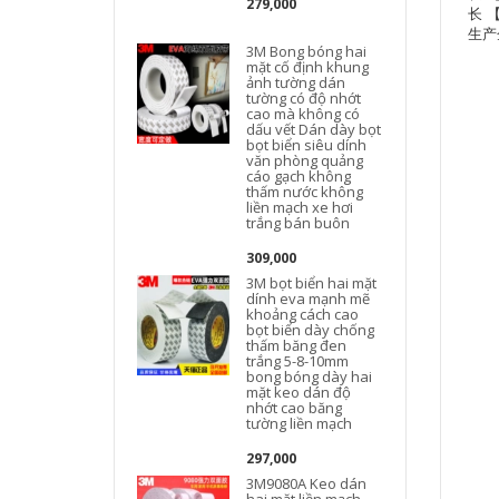
279,000
长 
生产
3M Bong bóng hai
mặt cố định khung
ảnh tường dán
tường có độ nhớt
cao mà không có
dấu vết Dán dày bọt
bọt biển siêu dính
văn phòng quảng
cáo gạch không
thấm nước không
liền mạch xe hơi
trắng bán buôn
309,000
3M bọt biển hai mặt
dính eva mạnh mẽ
khoảng cách cao
bọt biển dày chống
thấm băng đen
trắng 5-8-10mm
bong bóng dày hai
l
mặt keo dán độ
nhớt cao băng
tường liền mạch
297,000
3M9080A Keo dán