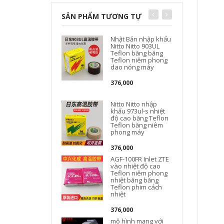
SẢN PHẨM TƯƠNG TỰ
Nhật Bản nhập khẩu
Nitto Nitto 903UL
Teflon băng băng
Teflon niêm phong
dao nóng máy
376,000
Nitto Nitto nhập
khẩu 973ul-s nhiệt
độ cao băng Teflon
Teflon băng niêm
phong máy
M
376,000
AGF-100FR Inlet ZTE
vào nhiệt độ cao
Teflon niêm phong
nhiệt băng băng
Teflon phim cách
nhiệt
376,000
mô hình mạng với