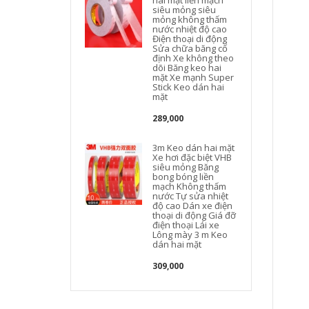
hai mặt liền mạch
siêu mỏng siêu
mỏng không thấm
nước nhiệt độ cao
Điện thoại di động
Sửa chữa băng cố
định Xe không theo
dõi Băng keo hai
mặt Xe mạnh Super
Stick Keo dán hai
mặt
289,000
3m Keo dán hai mặt
Xe hơi đặc biệt VHB
siêu mỏng Băng
bong bóng liền
mạch Không thấm
nước Tự sửa nhiệt
độ cao Dán xe điện
thoại di động Giá đỡ
điện thoại Lái xe
Lông mày 3 m Keo
dán hai mặt
309,000