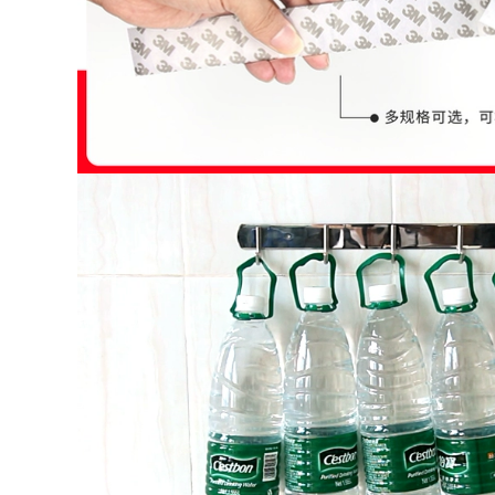
trong suốt vị trí thứ
năm 5s set-dash vị
316,000
băng băng 6t quản
Dày tự dính cách
lý
bụi Bumper khoảng
cách cửa sổ cửa xe
290,000
xốp mặt windproof
Miller Qi Jia eva dày
bít con dấu
đen bọt xốp đứng
về phía dải keo dính
305,000
của vụ tai nạn bọt
Miller lẻ bếp bồn
đệm sốc của âm
rửa khuôn băng
thanh xe mạnh mẽ
không thấm nước
băng dính băng dán
để lấp đầy khoảng
đứng về phía bọt
trống của các khớp
băng bọt pad
Mỹ bằng chứng dán
toilet góc dải dòng
277,000
shunt trong suốt
PET siêu mỏng băng
mạnh dải niêm
hai mặt tôn mạnh
phong keo mà
mẽ sửa chữa vết
không để lại dấu vết
trong suốt nhiệt độ
rách-đứng về phía
chống thấm tường
dư lượng keo dính
hai mặt sức mạnh
kết dính hai mặt
357,000
rộng băng keo mà
iller lẻ băng vải
không để lại dấu vết
đen một mặt băng
mỏng trong suốt có
keo bền màu sàn
độ nhớt cao nặng
độ nhớt cao băng
băng
chống thấm cưới