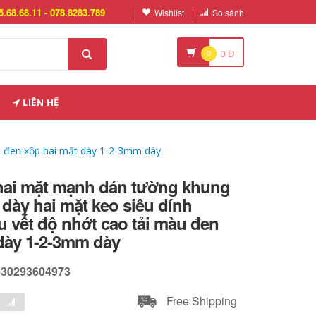
5.68.68.11 - 078.8283.789
Wishlist
So sánh
0
0
Đ
LIÊN HỆ
u đen xốp hai mặt dày 1-2-3mm dày
hai mặt mạnh dán tường khung
 dày hai mặt keo siêu dính
 vết độ nhớt cao tải màu đen
 dày 1-2-3mm dày
630293604973
Free Shipping