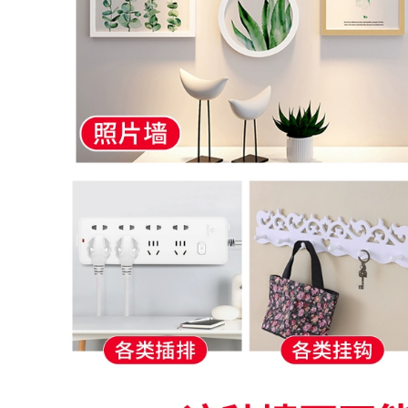
băng của lá chắn
giữ khóa Velcro
tăng cường chiều
băng dòng dữ liệu
rộng 1-2-3-5-10CM
tổ chức
299,000
308,000
tường chịu lực móc
mạnh dán tường
dính tường nhà bếp
Miller lẻ kháng
hút Dàn miễn phí
nhiệt, băng nhiệt độ
móng tay giá móc
cao Goldfinger nâu
dính móc cú đấm
3D in dây băng cách
điện quấn polyimide
308,000
hàn sóng gum pin
nhiệt băng thông
2cm * 33 mét dài
Đầu giường tạo tác
cố giường đầu va
299,000
chạm sốc đầu tường
tự miếng đệm ổn
định câm Anti-anti-
roll di chuyển vòng
lung lay
309,000