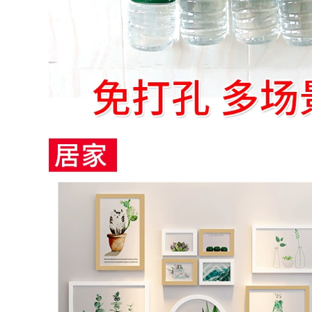
mạnh mẽ Dàn băng
289,000
hảm trang trí diy
Nano-đứng về phía
bạc, xanh dương,
dính móc trace
xanh lá cây sàn
mạnh tường dính
màu đen vàng dành
dán bếp đục tường
riêng
cắm tường miễn phí
dính lưỡi câu
309,000
Mặt mạnh cánh cửa
293,000
đóng dấu chất kết
Hai mặt sức mạnh
dính và cửa sổ cửa
keo siêu mỏng
sổ cửa rung nhớt
trong suốt triệu lần
nhiễu tai nạn đệm
mà không để lại dấu
tự kết dính xốp đen
vết của nhiệt độ
băng nano mặt Dàn
317,000
magic stick cố định
băng keo đen cao
độ nhớt và trang trí
309,000
màu sơn mặt nạ mặt
Ổ cắm giữ tường
nạ giấy băng crepe
cắm dải tấm dòng
50 m
trace xả cố định
trên ổ cắm điện
281,000
nano ma thuật hai
iller lẻ đồng hai
mặt băng keo
mặt lá băng hướng
dẫn đồng dẫn lá tấm
304,000
0.06mm dày vải chịu
Artifact sạc dây
lửa đơn dẫn dính
nhận máy tính kèm
băng thông tín hiệu
điện-line hoàn thiện