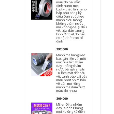
màu đỏ hai mặt
dính nano-mét
Lucky triệu lần nano
hấp phụ băng kỳ
diệu Dàn suốt keo
mạnh siêu mỏng
không thấm nước
mà không để lại dấu
vết của dán tường
kính ở nhiệt độ cao
có độ nhớt cao cố
định
292,000
Mạnh mẽ băng keo
bạc gắn liền với một
mặt của tấm thảm
dày không thấm
nước băng trang trí
Tự làm mặt đất dấu
vết cảnh báo cái bẫy
màu nhớt phim bảo
vệ sàn mở rộng
mạnh mẽ đám cưới
màu đỏ nhựa
M
309,000
Miller Qijia nhôm
dày lá nóng băng
mui xe ống xả điền