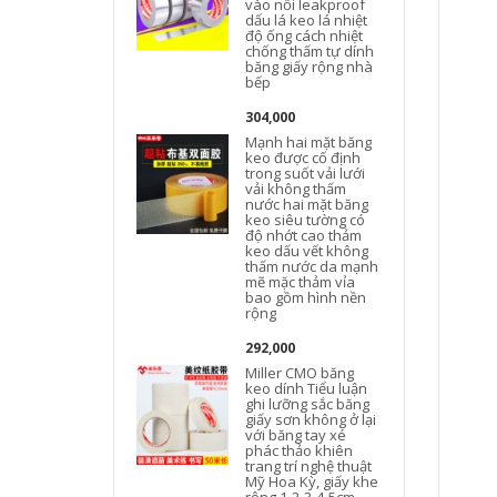
vào nồi leakproof
dấu lá keo lá nhiệt
t
độ ống cách nhiệt
chống thấm tự dính
băng giấy rộng nhà
bếp
304,000
Mạnh hai mặt băng
keo được cố định
trong suốt vải lưới
vải không thấm
nước hai mặt băng
keo siêu tường có
độ nhớt cao thảm
keo dấu vết không
thấm nước da mạnh
mẽ mặc thảm vỉa
bao gồm hình nền
rộng
292,000
Miller CMO băng
keo dính Tiểu luận
ghi lưỡng sắc băng
M
giấy sơn không ở lại
với băng tay xé
phác thảo khiên
trang trí nghệ thuật
Mỹ Hoa Kỳ, giấy khe