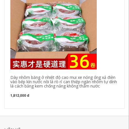
Dày nhôm băng ở nhiệt độ cao mui xe nóng ống xả điền
Bạ
vào bếp kín nước nồi lá rò rỉ can thiệp ngăn nhôm tự dính
mạ
lá cách băng kem chống nắng không thấm nước
bă
nh
1,812,000 đ
30