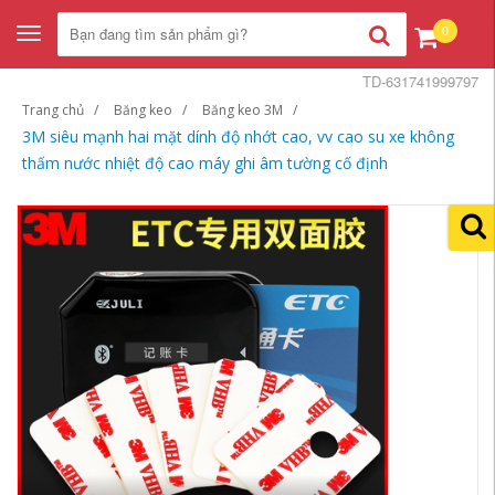
0
Toggle
navigation
TD-631741999797
Trang chủ
Băng keo
Băng keo 3M
3M siêu mạnh hai mặt dính độ nhớt cao, vv cao su xe không
thấm nước nhiệt độ cao máy ghi âm tường cố định