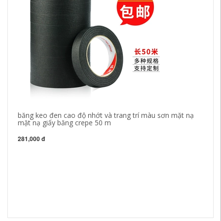
băng keo đen cao độ nhớt và trang trí màu sơn mặt nạ
mặt nạ giấy băng crepe 50 m
281,000 đ
10
lư
bứ
ch
35