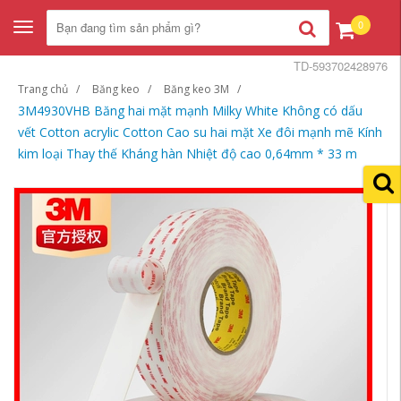
0
Toggle
navigation
TD-593702428976
Trang chủ
Băng keo
Băng keo 3M
3M4930VHB Băng hai mặt mạnh Milky White Không có dấu
vết Cotton acrylic Cotton Cao su hai mặt Xe đôi mạnh mẽ Kính
kim loại Thay thế Kháng hàn Nhiệt độ cao 0,64mm * 33 m