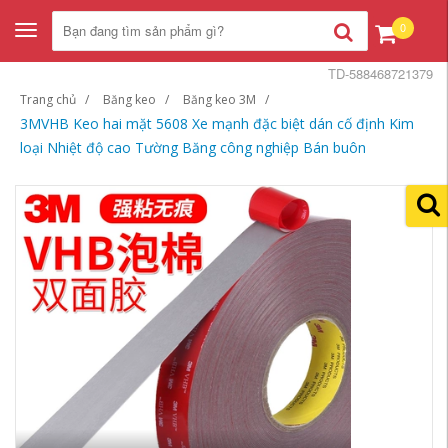
0
Toggle
navigation
TD-588468721379
Trang chủ
Băng keo
Băng keo 3M
3MVHB Keo hai mặt 5608 Xe mạnh đặc biệt dán cố định Kim
loại Nhiệt độ cao Tường Băng công nghiệp Bán buôn