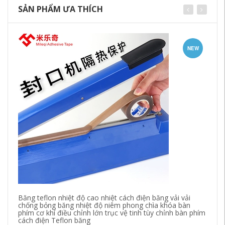
SẢN PHẨM ƯA THÍCH
NEW
Băng teflon nhiệt độ cao nhiệt cách điện băng vải vải
Mi
chống bỏng băng nhiệt độ niêm phong chìa khóa bàn
ca
phím cơ khí điều chỉnh lớn trục vệ tinh tùy chỉnh bàn phím
mặ
cách điện Teflon băng
mi