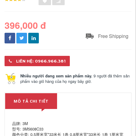
396,000 đ
Free Shipping
LIÊN HỆ: 0966.966.381
Nhiều người đang xem sản phẩm này.
9 người đã thêm sản
phẩm vào giỏ hàng của họ ngay bây giờ.
MÔ TẢ CHI TIẾT
品牌: 3M
型号: 3M5608C33
颜色分类: 0.5厘米宽*33米长 1卷 0.8厘米宽*33米长 1卷 1厘米宽