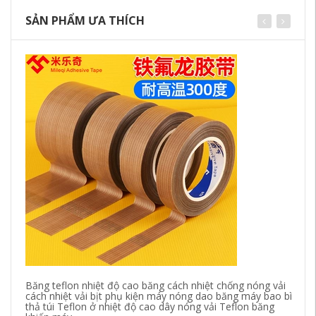
SẢN PHẨM ƯA THÍCH
Băng teflon nhiệt độ cao băng cách nhiệt chống nóng vải
Bô
cách nhiệt vải bịt phụ kiện máy nóng dao băng máy bao bì
bằ
thả túi Teflon ở nhiệt độ cao dây nóng vải Teflon băng
đư