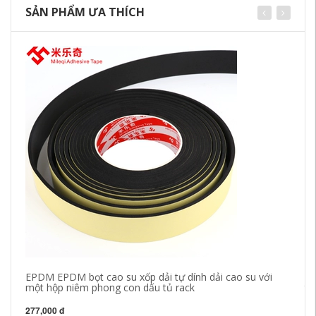
SẢN PHẨM ƯA THÍCH
EPDM EPDM bọt cao su xốp dải tự dính dải cao su với
PV
một hộp niêm phong con dấu tủ rack
tầ
câ
củ
277,000 đ