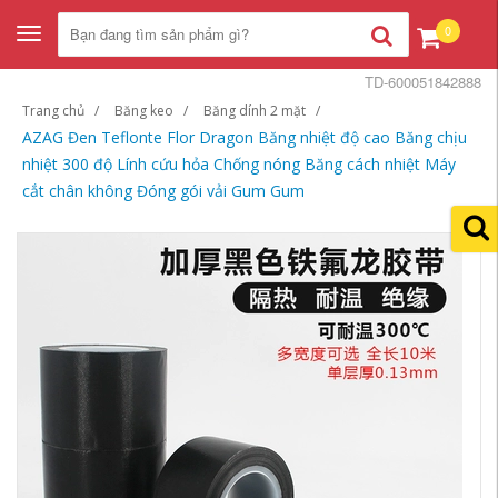
0
Toggle
navigation
TD-600051842888
Trang chủ
Băng keo
Băng dính 2 mặt
AZAG Đen Teflonte Flor Dragon Băng nhiệt độ cao Băng chịu
nhiệt 300 độ Lính cứu hỏa Chống nóng Băng cách nhiệt Máy
cắt chân không Đóng gói vải Gum Gum