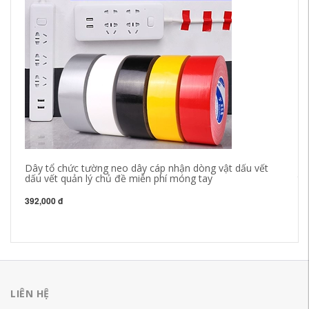
Dây tổ chức tường neo dây cáp nhận dòng vật dấu vết
Mi
dấu vết quản lý chủ đề miễn phí móng tay
th
ki
bộ
392,000 đ
81
LIÊN HỆ