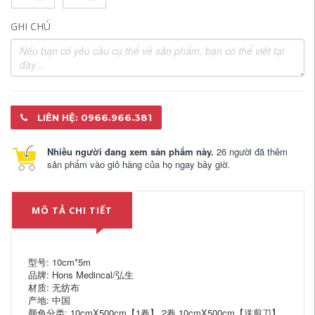
GHI CHÚ
LIÊN HỆ: 0966.966.381
Nhiều người đang xem sản phẩm này.
26 người đã thêm
sản phẩm vào giỏ hàng của họ ngay bây giờ.
MÔ TẢ CHI TIẾT
型号: 10cm*5m
品牌: Hons Medincal/弘生
材质: 无纺布
产地: 中国
颜色分类: 10cmX500cm【1卷】 2卷 10cmX500cm【送剪刀】