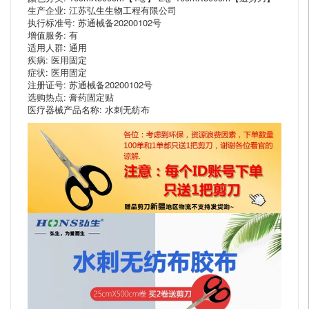
生产企业: 江苏弘生生物工程有限公司
执行标准号: 苏通械备20200102号
增值服务: 有
适用人群: 通用
疾病: 医用固定
症状: 医用固定
注册证号: 苏通械备20200102号
选购热点: 膏药固定贴
医疗器械产品名称: 水刺无纺布