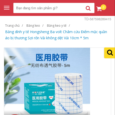
0
Toggle
navigation
TD-587598289415
Trang chủ
Băng keo
Băng keo y tế
Băng dính y tế Hongsheng Ba volt Châm cứu Điểm mặc quần
áo bị thương Sợi rốn Vải không dệt Vải 10cm * 5m