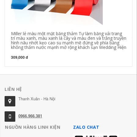
Miller lẻ màu một mặt băng thảm Tự làm băng vải trang
Mi
trí màu xanh, màu xanh lá cây và màu đen và trắng truyền
tr
hình nâu nhớt kẹo cao su mạnh mẽ đứng về phía băng
để
không thấm nước mạnh mở rộng khách sạn Wedding Hiện
lầ
309,000 đ
30
LIÊN HỆ
Thanh Xuân - Hà Nội
0966.966.381
NGUỒN HÀNG LINH KIỆN
ZALO CHAT