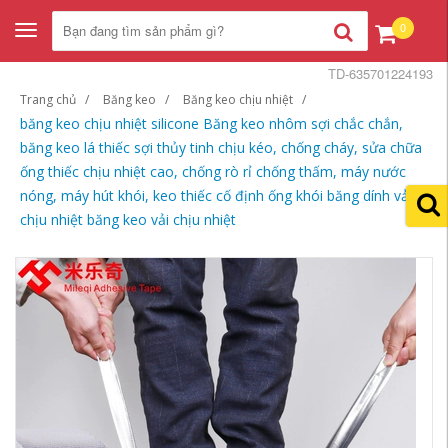
0
Toggle
navigation
TD-635701224193
Trang chủ
Băng keo
Băng keo chịu nhiệt
băng keo chịu nhiệt silicone Băng keo nhôm sợi chắc chắn,
băng keo lá thiếc sợi thủy tinh chịu kéo, chống cháy, sửa chữa
ống thiếc chịu nhiệt cao, chống rò rỉ chống thấm, máy nước
nóng, máy hút khói, keo thiếc cố định ống khói băng dính vải
chịu nhiệt băng keo vải chịu nhiệt