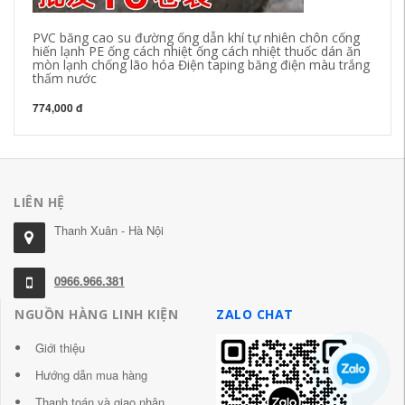
PVC băng cao su đường ống dẫn khí tự nhiên chôn cống
Ổ 
hiến lạnh PE ống cách nhiệt ống cách nhiệt thuốc dán ăn
vỏ
mòn lạnh chống lão hóa Điện taping băng điện màu trắng
thấm nước
37
774,000 đ
LIÊN HỆ
Thanh Xuân - Hà Nội
0966.966.381
NGUỒN HÀNG LINH KIỆN
ZALO CHAT
Giới thiệu
Hướng dẫn mua hàng
Thanh toán và giao nhận