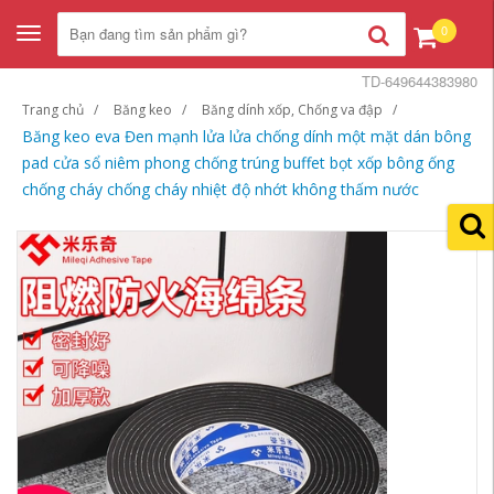
0
Toggle
navigation
TD-649644383980
Trang chủ
Băng keo
Băng dính xốp, Chống va đập
Băng keo eva Đen mạnh lửa lửa chống dính một mặt dán bông
pad cửa sổ niêm phong chống trúng buffet bọt xốp bông ống
chống cháy chống cháy nhiệt độ nhớt không thấm nước