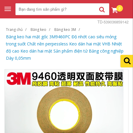
0
Toggle
navigation
TD-539036859142
Trang chủ
Băng keo
Băng keo 3M
Băng keo hai mặt gốc 3M9460PC Độ nhớt cao siêu mỏng
trong suốt Chất nền perpessless Keo dán hai mặt VHB Nhiệt
độ cao Keo dán hai mặt Sản phẩm điện tử Băng công nghiệp
Dày 0,05mm