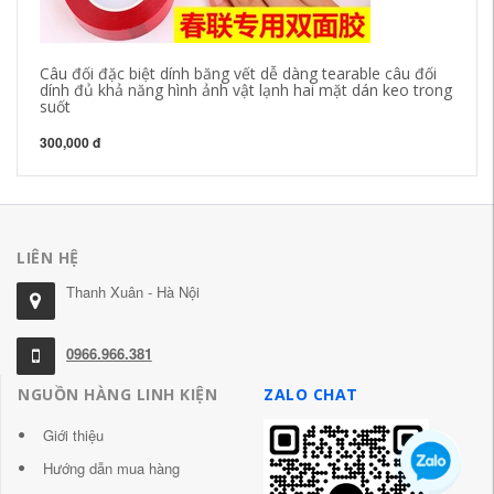
Câu đối đặc biệt dính băng vết dễ dàng tearable câu đối
Mi
dính đủ khả năng hình ảnh vật lạnh hai mặt dán keo trong
su
suốt
nư
300,000 đ
36
LIÊN HỆ
Thanh Xuân - Hà Nội
0966.966.381
NGUỒN HÀNG LINH KIỆN
ZALO CHAT
Giới thiệu
Hướng dẫn mua hàng