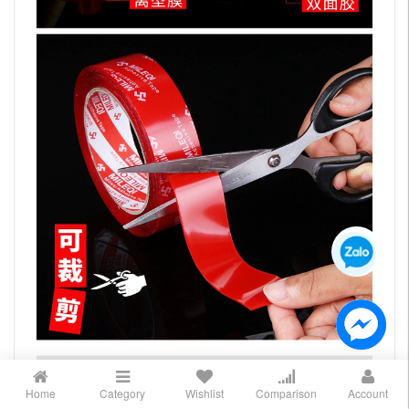
Home
Category
Wishlist
Comparison
Account