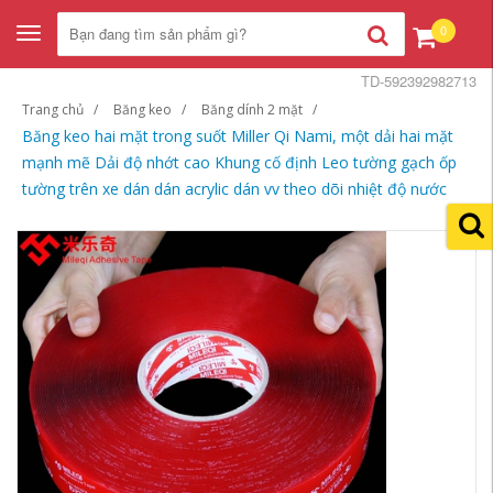
0
Toggle
navigation
TD-592392982713
Trang chủ
Băng keo
Băng dính 2 mặt
Băng keo hai mặt trong suốt Miller Qi Nami, một dải hai mặt
mạnh mẽ Dải độ nhớt cao Khung cố định Leo tường gạch ốp
tường trên xe dán dán acrylic dán vv theo dõi nhiệt độ nước