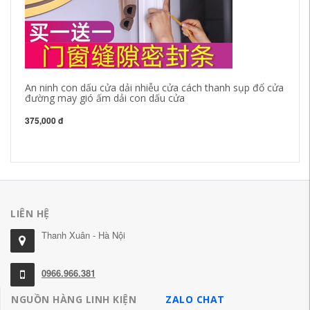
An ninh con dấu cửa dải nhiễu cửa cách thanh sụp đổ cửa
Mi
đường may gió ấm dải con dấu cửa
si
bọ
xố
375,000 đ
30
LIÊN HỆ
Thanh Xuân - Hà Nội
0966.966.381
NGUỒN HÀNG LINH KIỆN
ZALO CHAT