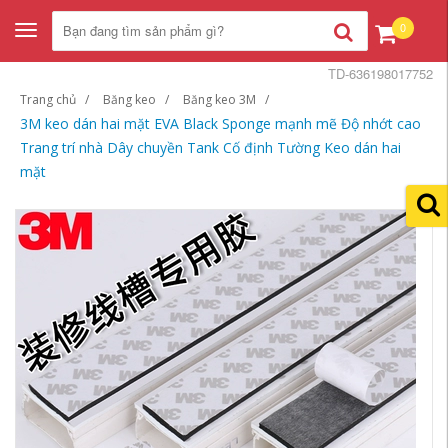
0
Toggle
navigation
TD-636198017752
Trang chủ
Băng keo
Băng keo 3M
3M keo dán hai mặt EVA Black Sponge mạnh mẽ Độ nhớt cao
Trang trí nhà Dây chuyền Tank Cố định Tường Keo dán hai
mặt