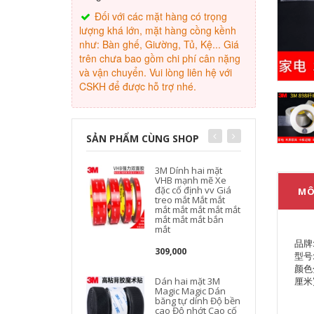
Đối với các mặt hàng có trọng
lượng khá lớn, mặt hàng cồng kềnh
như: Bàn ghế, Giường, Tủ, Kệ... Giá
trên chưa bao gồm chi phí cân nặng
và vận chuyển. Vui lòng liên hệ với
CSKH để được hỗ trợ nhé.
SẢN PHẨM CÙNG SHOP
3M Dính hai mặt
VHB mạnh mẽ Xe
đặc cố định vv Giá
MÔ
treo mắt Mắt mắt
mắt mắt mắt mắt mắt
mắt mắt mắt bắn
mắt
品牌:
309,000
型号:
颜色分
厘米
Dán hai mặt 3M
Magic Magic Dán
băng tự dính Độ bền
cao Độ nhớt Cao cố