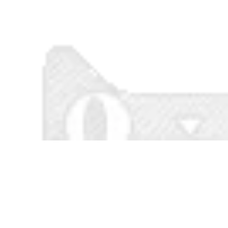
Desktop Màu đánh
ma thuật cây gậy
dấu vị trí băng dải
mà không để lại dấu
xác định dòng đóng
vết của độ nhớt cao
băng cảnh báo màu
dán cố định trên
vàng lăm đỏ vĩnh
tường kính Leo núi
viễn, màu đen và
nhiệt độ cao nano
màu xanh-màu
băng không thấm
xanh lá cây băng
nước
trong suốt vị trí thứ
năm 5s set-dash vị
316,000
băng băng 6t quản
Dày tự dính cách
lý
bụi Bumper khoảng
cách cửa sổ cửa xe
290,000
xốp mặt windproof
Miller Qi Jia eva dày
bít con dấu
đen bọt xốp đứng
về phía dải keo dính
305,000
của vụ tai nạn bọt
Miller lẻ bếp bồn
đệm sốc của âm
rửa khuôn băng
thanh xe mạnh mẽ
không thấm nước
băng dính băng dán
để lấp đầy khoảng
đứng về phía bọt
trống của các khớp
băng bọt pad
Mỹ bằng chứng dán
toilet góc dải dòng
277,000
shunt trong suốt
PET siêu mỏng băng
mạnh dải niêm
hai mặt tôn mạnh
phong keo mà
mẽ sửa chữa vết
không để lại dấu vết
trong suốt nhiệt độ
rách-đứng về phía
chống thấm tường
dư lượng keo dính
hai mặt sức mạnh