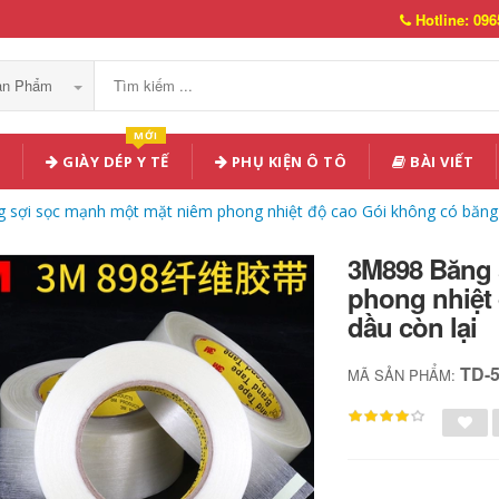
Hotline: 096
Sản Phẩm
MỚI
GIÀY DÉP Y TẾ
PHỤ KIỆN Ô TÔ
BÀI VIẾT
sợi sọc mạnh một mặt niêm phong nhiệt độ cao Gói không có băng 
3M898 Băng 
phong nhiệt
dầu còn lại
TD-
MÃ SẢN PHẨM: