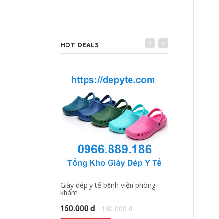
HOT DEALS
Giày dép y tế bệnh viện phòng
Giày dép y tá, b
khám
150.000 đ
18
150.000 đ
180.000 đ