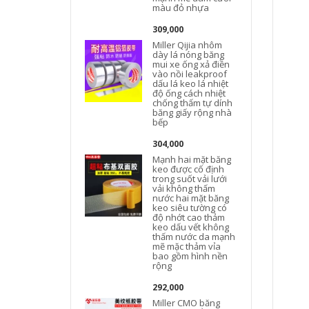
màu đỏ nhựa
M
309,000
Miller Qijia nhôm
dày lá nóng băng
mui xe ống xả điền
vào nồi leakproof
dấu lá keo lá nhiệt
t
độ ống cách nhiệt
chống thấm tự dính
băng giấy rộng nhà
bếp
304,000
Mạnh hai mặt băng
keo được cố định
trong suốt vải lưới
vải không thấm
nước hai mặt băng
keo siêu tường có
độ nhớt cao thảm
keo dấu vết không
thấm nước da mạnh
mẽ mặc thảm vỉa
bao gồm hình nền
rộng
292,000
Miller CMO băng