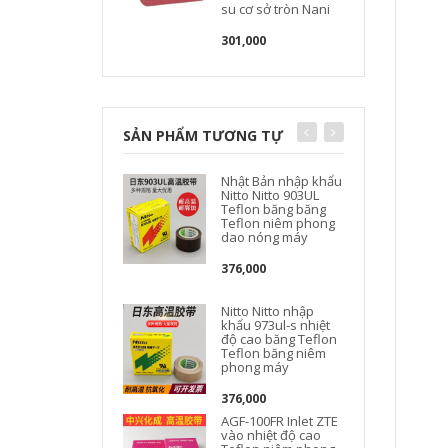
su cơ sở tròn Nani
301,000
SẢN PHẨM TƯƠNG TỰ
Nhật Bản nhập khẩu
Nitto Nitto 903UL
Teflon băng băng
Teflon niêm phong
dao nóng máy
376,000
Nitto Nitto nhập
khẩu 973ul-s nhiệt
độ cao băng Teflon
Teflon băng niêm
phong máy
M
376,000
AGF-100FR Inlet ZTE
vào nhiệt độ cao