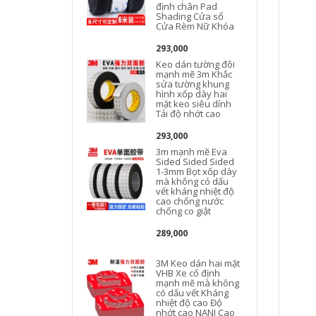
định chân Pad
Shading Cửa sổ
Cửa Rèm Nữ Khóa
293,000
Keo dán tường đôi
mạnh mẽ 3m Khắc
sửa tường khung
hình xốp dày hai
mặt keo siêu dính
Tải độ nhớt cao
293,000
3m mạnh mẽ Eva
Sided Sided Sided
1-3mm Bọt xốp dày
mà không có dấu
vết kháng nhiệt độ
cao chống nước
chống co giật
289,000
3M Keo dán hai mặt
VHB Xe cố định
mạnh mẽ mà không
có dấu vết Kháng
nhiệt độ cao Độ
nhớt cao NANI Cao