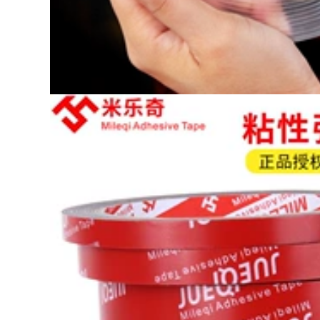
ác sỹ bệnh viện
0.000 đ