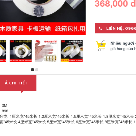
368,000 
LIÊN HỆ: 096
Nhiều người 
giỏ hàng của 
3m keo dán hai mặt
3M Black Black Eva
9448A siêu mạnh
Keo dán một mặt
bọt xốp xốp cố định
mạnh mẽ Miếng bọt
 TẢ CHI TIẾT
tường gạch đặc biệt
biển có liên kết cao
dán dính liền mạch
Băng biển Niêm
phong Seismic 5/8 /
10 mm Dày
309,000
 3M
289,000
 898
3M Magic Haide
类: 1厘米宽*45米长 1.2厘米宽*45米长 1.5厘米宽*45米长 1.8厘米宽*45米长 
Magic Magic Ribbon
宽*45米长 4厘米宽*45米长 5厘米宽*45米长 6厘米宽*45米长 8厘米宽*45米长 
Dính Mạnh Độ nhớt
Authentic 3M9080
cao Sửa chữa Xe
Keo dán hai mặt
chân Pad Dán cửa
siêu mạnh mẽ liền
sổ Tự dán
mạch siêu mỏng