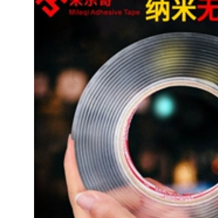
nano ma thuật hai
iller lẻ đồng hai
mặt băng keo
mặt lá băng hướng
dẫn đồng dẫn lá tấm
304,000
0.06mm dày vải chịu
Artifact sạc dây
lửa đơn dẫn dính
nhận máy tính kèm
băng thông tín hiệu
điện-line hoàn thiện
băng của lá chắn
giữ khóa Velcro
tăng cường chiều
băng dòng dữ liệu
rộng 1-2-3-5-10CM
tổ chức
299,000
308,000
tường chịu lực móc
mạnh dán tường
dính tường nhà bếp
Miller lẻ kháng
hút Dàn miễn phí
nhiệt, băng nhiệt độ
móng tay giá móc
cao Goldfinger nâu
dính móc cú đấm
3D in dây băng cách
điện quấn polyimide
308,000
hàn sóng gum pin
nhiệt băng thông
2cm * 33 mét dài
Đầu giường tạo tác
cố giường đầu va
299,000
chạm sốc đầu tường
tự miếng đệm ổn
định câm Anti-anti-
roll di chuyển vòng
lung lay
309,000