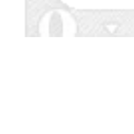
Transparent băng
PVC màu đen và
sợi thủy tinh đứng
màu vàng nhãn
về phía điện băng tủ
cảnh báo để cảnh
lạnh mô hình cố
báo đất zebra xác
định mô hình máy
định 5S đỏ màu
bay máy bay siêu
nhựa đường chuỗi
mạnh sọc sợi băng
sàn băng thông
niêm phong dải kéo
từ bảng KT 1 2 3 4 5
302,000
cm rộng
284,000
Siêu mạnh hai mặt
dán xe dính với dày
bọt xốp Dàn cố định
iller lẻ triệu lần
dính vá băng dính
nano hấp phụ mạnh
tường
mẽ của hai mặt
băng keo trong suốt
300,000
bộ phim liền mạch