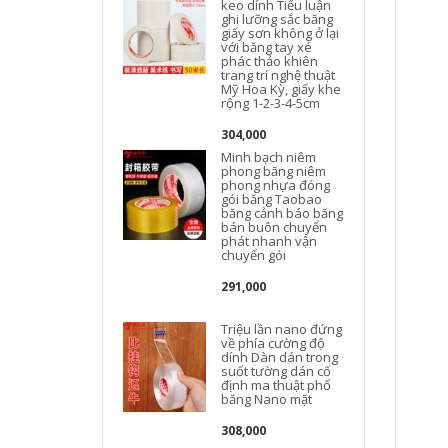
keo dính Tiểu luận
ghi lưỡng sắc băng
M
giấy sơn không ở lại
với băng tay xé
phác thảo khiên
trang trí nghệ thuật
Mỹ Hoa Kỳ, giấy khe
rộng 1-2-3-4-5cm
304,000
Minh bạch niêm
phong băng niêm
phong nhựa đóng
gói băng Taobao
băng cảnh báo băng
bán buôn chuyển
phát nhanh vận
chuyển gói
291,000
Triệu lần nano đứng
về phía cường độ
dính Dàn dán trong
suốt tường dán cố
định ma thuật phổ
băng Nano mặt
308,000