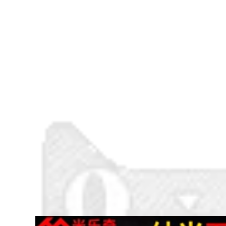
kết dính hai mặt
357,000
rộng băng keo mà
iller lẻ băng vải
không để lại dấu vết
đen một mặt băng
mỏng trong suốt có
keo bền màu sàn
độ nhớt cao nặng
độ nhớt cao băng
băng
chống thấm cưới
mạnh mẽ Dàn băng
289,000
hảm trang trí diy
Nano-đứng về phía
bạc, xanh dương,
dính móc trace
xanh lá cây sàn
mạnh tường dính
màu đen vàng dành
dán bếp đục tường
riêng
cắm tường miễn phí
dính lưỡi câu
309,000
Mặt mạnh cánh cửa
293,000
đóng dấu chất kết
Hai mặt sức mạnh
dính và cửa sổ cửa
keo siêu mỏng
sổ cửa rung nhớt
trong suốt triệu lần
nhiễu tai nạn đệm
mà không để lại dấu
tự kết dính xốp đen
vết của nhiệt độ
băng nano mặt Dàn
317,000
magic stick cố định
băng keo đen cao
độ nhớt và trang trí
309,000
màu sơn mặt nạ mặt
Ổ cắm giữ tường
nạ giấy băng crepe
cắm dải tấm dòng
50 m
trace xả cố định
trên ổ cắm điện
281,000