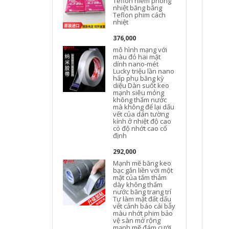
Teflon niêm phong
nhiệt băng băng
Teflon phim cách
nhiệt
376,000
mô hình mạng với
màu đỏ hai mặt
dính nano-mét
Lucky triệu lần nano
hấp phụ băng kỳ
diệu Dàn suốt keo
mạnh siêu mỏng
không thấm nước
mà không để lại dấu
vết của dán tường
kính ở nhiệt độ cao
có độ nhớt cao cố
định
292,000
Mạnh mẽ băng keo
bạc gắn liền với một
mặt của tấm thảm
dày không thấm
nước băng trang trí
Tự làm mặt đất dấu
vết cảnh báo cái bẫy
màu nhớt phim bảo
vệ sàn mở rộng
mạnh mẽ đám cưới