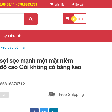
5.68.68.11 - 078.8283.789
Wishlist
So sánh
0
0
Đ
LIÊN HỆ
keo dầu còn lại
sợi sọc mạnh một mặt niêm
 độ cao Gói không có băng keo
586816876712
Free Shipping