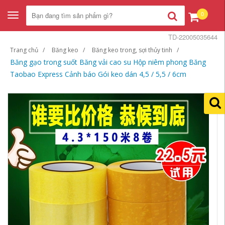
0
Toggle
navigation
TD-22005035644
Trang chủ
Băng keo
Băng keo trong, sợi thủy tinh
Băng gạo trong suốt Băng vải cao su Hộp niêm phong Băng
Taobao Express Cảnh báo Gói keo dán 4,5 / 5,5 / 6cm