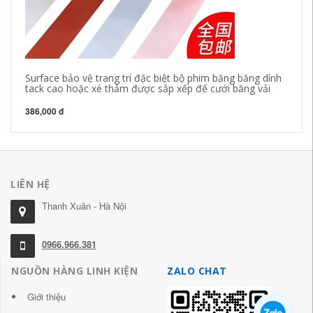
Surface bảo vệ trang trí đặc biệt bộ phim băng băng dính
Bă
tack cao hoặc xé thảm được sắp xếp để cưới băng vải
ph
386,000 đ
38
LIÊN HỆ
Thanh Xuân - Hà Nội
0966.966.381
NGUỒN HÀNG LINH KIỆN
ZALO CHAT
Giới thiệu