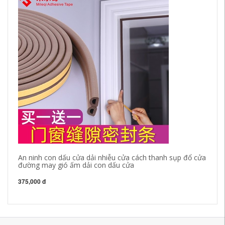
An ninh con dấu cửa dải nhiễu cửa cách thanh sụp đổ cửa
Dà
đường may gió ấm dải con dấu cửa
bă
50
375,000 đ
43